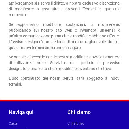
aptbergamoit si riserva il diritto, a nostra esclusiva discrezione,
di modificare o sostituire i presenti Termini in qualsiasi
momento.
Se apportiamo modifiche sostanziali, ti informeremo
pubblicando sul nostro sito Web o inviandoti un’e-mail o
un’altra comunicazione prima che le modifiche abbiano effetto.
L’avviso designerà un periodo di tempo ragionevole dopo il
quale i nuovi termini entreranno in vigore.
Se non sei d’accordo con le nostre modifiche, dovresti smettere
di utilizzare i nostri Servizi entro il periodo di preavviso
designato o una volta che le modifiche diventano effettive.
L’uso continuato dei nostri Servizi sarà soggetto ai nuovi
termini.
Naviga qui
Chi siamo
Casa
Chi Siamo